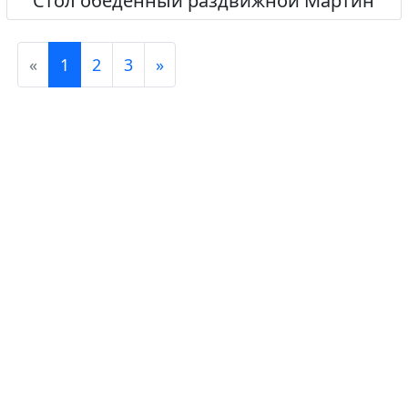
Стол обеденный раздвижной Мартин
«
1
2
3
»