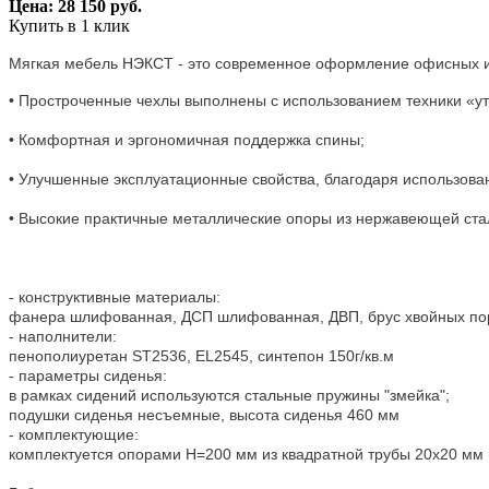
Цена: 28 150 руб.
Купить в 1 клик
Мягкая мебель НЭКСТ - это современное оформление офисных ин
• Простроченные чехлы выполнены с использованием техники «ут
• Комфортная и эргономичная поддержка спины;
• Улучшенные эксплуатационные свойства, благодаря использова
• Высокие практичные металлические опоры из нержавеющей ста
- конструктивные материалы:
фанера шлифованная, ДСП шлифованная, ДВП, брус хвойных по
- наполнители:
пенополиуретан ST2536, EL2545, синтепон 150г/кв.м
- параметры сиденья:
в рамках сидений используются стальные пружины "змейка";
подушки сиденья несъемные, высота сиденья 460 мм
- комплектующие:
комплектуется опорами Н=200 мм из квадратной трубы 20х20 мм