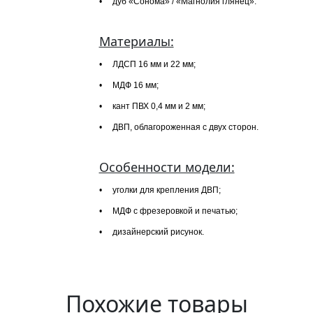
• дуб «Сонома» / «Магнолия глянец».
Материалы:
• ЛДСП 16 мм и 22 мм;
• МДФ 16 мм;
• кант ПВХ 0,4 мм и 2 мм;
• ДВП, облагороженная с двух сторон.
Особенности модели:
• уголки для крепления ДВП;
• МДФ с фрезеровкой и печатью;
• дизайнерский рисунок.
Похожие товары